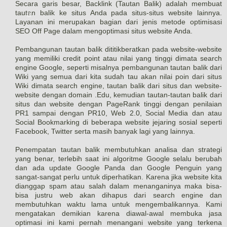
Secara garis besar, Backlink (Tautan Balik) adalah membuat
tautan balik ke situs Anda pada situs-situs website lainnya.
u
Layanan ini merupakan bagian dari jenis metode optimisasi
SEO Off Page dalam mengoptimasi situs website Anda.
Pembangunan tautan balik dititikberatkan pada website-website
yang memiliki credit point atau nilai yang tinggi dimata search
engine Google, seperti misalnya pembangunan tautan balik dari
Wiki yang semua dari kita sudah tau akan nilai poin dari situs
Wiki dimata search engine, tautan balik dari situs dan website-
website dengan domain .Edu, kemudian tautan-tautan balik dari
situs dan website dengan PageRank tinggi dengan penilaian
PR1 sampai dengan PR10, Web 2.0, Social Media dan atau
Social Bookmarking di beberapa website jejaring sosial seperti
Facebook, Twitter serta masih banyak lagi yang lainnya.
Penempatan tautan balik membutuhkan analisa dan strategi
yang benar, terlebih saat ini algoritme Google selalu berubah
dan ada update Google Panda dan Google Penguin yang
sangat-sangat perlu untuk diperhatikan. Karena jika website kita
dianggap spam atau salah dalam menanganinya maka bisa-
bisa justru web akan dihapus dari search engine dan
membutuhkan waktu lama untuk mengembalikannya. Kami
mengatakan demikian karena diawal-awal membuka jasa
optimasi ini kami pernah menangani website yang terkena