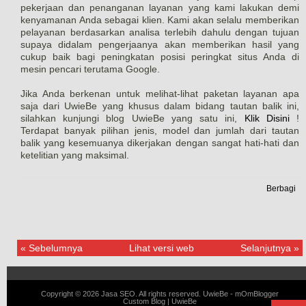
pekerjaan dan penanganan layanan yang kami lakukan demi
kenyamanan Anda sebagai klien. Kami akan selalu memberikan
pelayanan berdasarkan analisa terlebih dahulu dengan tujuan
supaya didalam pengerjaanya akan memberikan hasil yang
cukup baik bagi peningkatan posisi peringkat situs Anda di
mesin pencari terutama Google.
Jika Anda berkenan untuk melihat-lihat paketan layanan apa
saja dari UwieBe yang khusus dalam bidang tautan balik ini,
silahkan kunjungi blog UwieBe yang satu ini,
Klik Disini
!
Terdapat banyak pilihan jenis, model dan jumlah dari tautan
balik yang kesemuanya dikerjakan dengan sangat hati-hati dan
ketelitian yang maksimal.
Berbagi
« Sebelumnya
Lihat versi web
Selanjutnya »
Copyright ©
2026
Jasa SEO
. All rights reserved.
UwieBe
-
mOmBlogger
Custom Blog
|
UwieBe