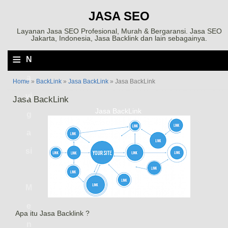
JASA SEO
Layanan Jasa SEO Profesional, Murah & Bergaransi. Jasa SEO
Jakarta, Indonesia, Jasa Backlink dan lain sebagainya.
≡
N
a
Home
»
BackLink
»
Jasa BackLink
»
Jasa BackLink
vi
Jasa BackLink
Jasa BackLink
g
a
si
M
e
Apa itu Jasa Backlink ?
n